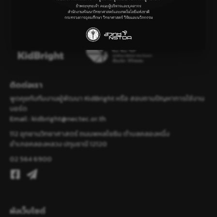
ติดต่อเรา
พูดคุยกับทีมงานผู้พัฒนา KidBright หรือ สอบถามปัญหาการใช้งาน
บอร์ด
Email :
kidbright@nectec.or.th
112 อุทยานวิทยาศาสตร์ ถนนพหลโยธิน ตำบลคลองหนึ่ง
อำเภอคลองหลวง ปทุมธานี 12120
02 564 6900
ผังเว็บไซต์