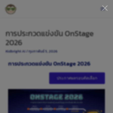
การประกวดแข่งขัน OnStage
2026
Kidbright AI
/
กุมภาพันธ์ 5, 2026
การประกวดแข่งขัน OnStage 2026
ประกาศผลรอบคัดเลือก