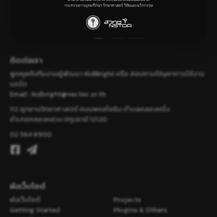
ติดต่อเรา
พูดคุยกับทีมงานผู้พัฒนา KidBright หรือ สอบถามปัญหาการใช้งาน
บอร์ด
Email :
kidbright@nectec.or.th
112 อุทยานวิทยาศาสตร์ ถนนพหลโยธิน ตำบลคลองหนึ่ง
อำเภอคลองหลวง ปทุมธานี 12120
02 564 6900
ผังเว็บไซต์
ผังเว็บไซต์
Projects
Getting Started
Plugins & Others