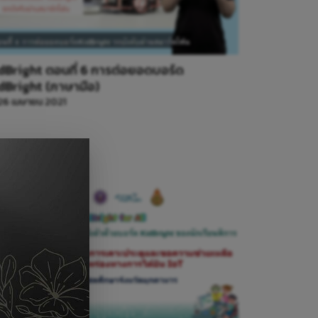
dBright ตอนที่ 6 การต่อยอดบอร์ด
dBright (ภาษามือ)
26 เมษายน 2021