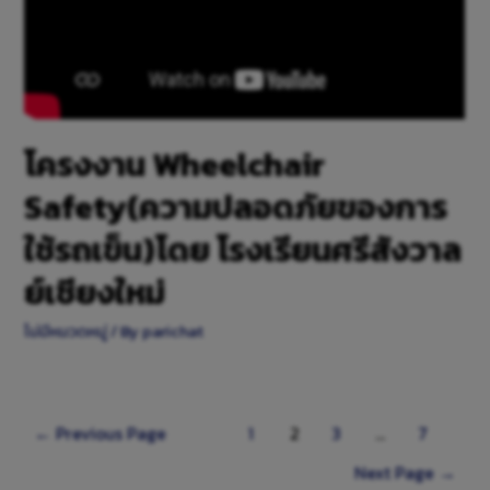
โครงงาน Wheelchair
Safety(ความปลอดภัยของการ
ใช้รถเข็น)โดย โรงเรียนศรีสังวาล
ย์เชียงใหม่
ไม่มีหมวดหมู่
/ By
parichat
←
Previous Page
1
2
3
…
7
Next Page
→