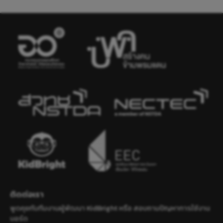
ติดต่อเรา
พูดคุยกับทีมงานผู้พัฒนา KidBright หรือ สอบถามปัญหาการใช้งาน
บอร์ด