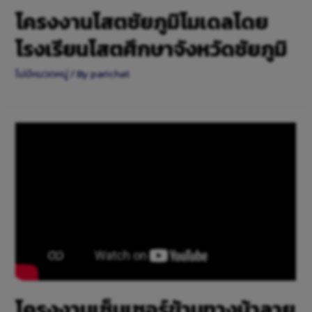
โครงงานโสตชัยภูมิโมเดลโดย
โรงเรียนโสตศึกษาจังหวัดชัยภูมิ
ไม่มีหมวดหมู่
/ By
parichat
โครงงานเซ็นเซอร์ข้ามทางม้าลาย