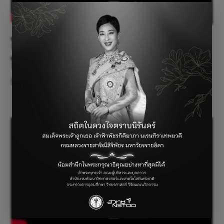
โครงงานบ้านอัจฉริยะโดย
โรงเรียนศรีสังวาลย์ขอนแก่น
ไม่มีหมวดหมู่
/ By
parichat