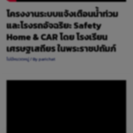
โครงงานระบบแจ้งเตือนน้ำท่วม
และโรงรถอัจฉริยะ Safety
Home & CAR โดย โรงเรียน
เศรษฐเสถียร ในพระราชปถัมภ์
ไม่มีหมวดหมู่
/ By
parichat