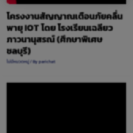
โครงงานสัญญาณเตือนภัยคลื่น
พายุ IOT โดย โรงเรียนเฉลียว
ภาวนานุสรณ์ (ศึกษาพิเศษ
ชลบุรี)
ไม่มีหมวดหมู่
/ By
parichat