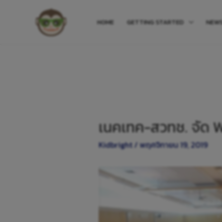
HOME
GETTING STARTED
NEW
เนคเทค-สวทช. จัด W
Kidbright
/
พฤศจิกายน 19, 2019