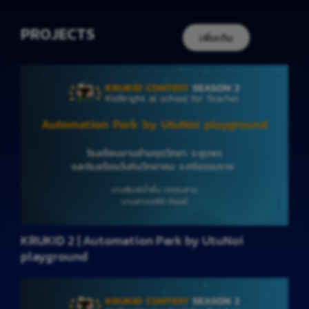
PROJECTS
เพิ่มเติม
KRUKID 2 | Automation Park by UtuNoi
playground