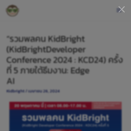
“รวมพลคน KidBright
(KidBrightDeveloper
Conference 2024 : KCD24) ครั้ง
ที่ 5 ภายใต้ธีมงาน: Edge
AI
Kidbright
/
เมษายน 26, 2024