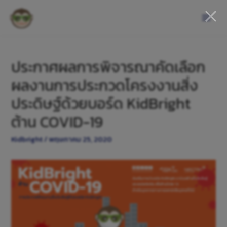
ประกาศผลการพิจารณาคัดเลือก
ผลงานการประกวดโครงงานสิ่ง
ประดิษฐ์ด้วยบอร์ด KidBright
ต้าน COVID-19
Kidbright
/
พฤษภาคม 25, 2020