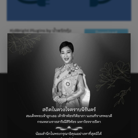
KidBright Plugins by น้ำพริกกุ้ง
Download
เสียบ
←
Previous เรื่อง
Next เรื่อง
→