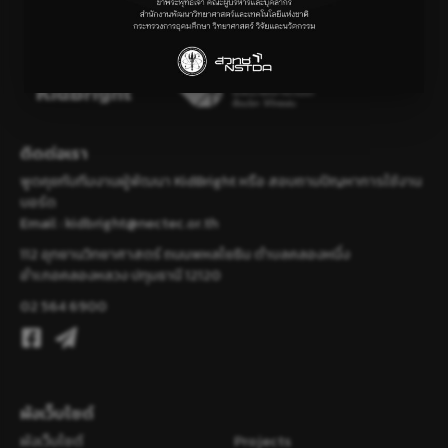
ติดต่อเรา
พูดคุยกับทีมงานผู้พัฒนา KidBright หรือ สอบถามปัญหาการใช้งาน
บอร์ด
Email :
kidbright@nectec.or.th
112 อุทยานวิทยาศาสตร์ ถนนพหลโยธิน ตำบลคลองหนึ่ง
อำเภอคลองหลวง ปทุมธานี 12120
02 564 6900
ผังเว็บไซต์
ผังเว็บไซต์
Projects