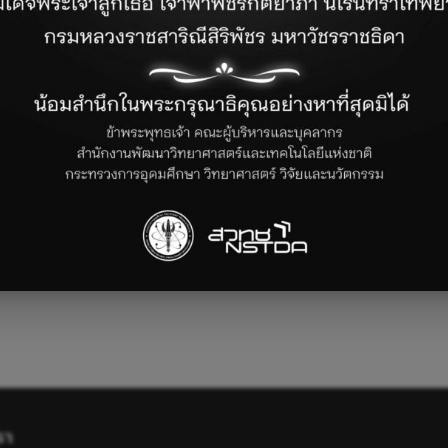
ดาวน์โหลดบทเรียนสนุก Kids สนุก Code กับ KidBright (สำหรับคุณครู
รา