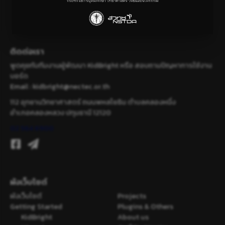
ติดต่อเรา
พูดคุยกับทีมงานผู้พัฒนา KidBright หรือ สอบถามปัญหาการใช้งาน
บอร์ด
Email :
kidbright@nectec.or.th
112 อุทยานวิทยาศาสตร์ ถนนพหลโยธิน ตำบลคลองหนึ่ง
อำเภอคลองหลวง ปทุมธานี 12120
02 564 6900
ผังเว็บไซต์
ผังเว็บไซต์
Projects
Getting Started
Plugins & Others
KidBright
About us