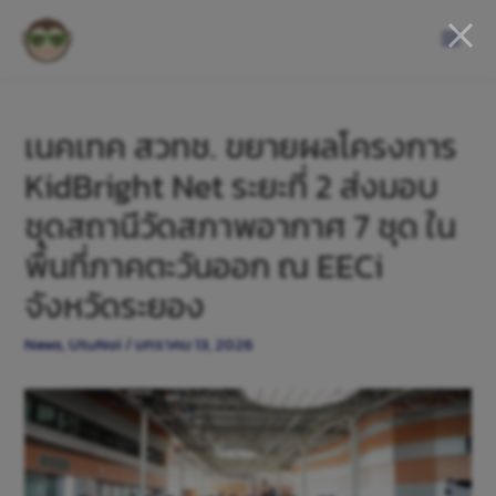
เนคเทค สวทช. ขยายผลโครงการ
KidBright Net ระยะที่ 2 ส่งมอบ
ชุดสถานีวัดสภาพอากาศ 7 ชุด ใน
พื้นที่ภาคตะวันออก ณ EECi
จังหวัดระยอง
News
,
UtuNoi
/
มกราคม 13, 2026