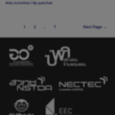
Kids Activities
/ By
parichat
1
2
…
7
Next Page
→