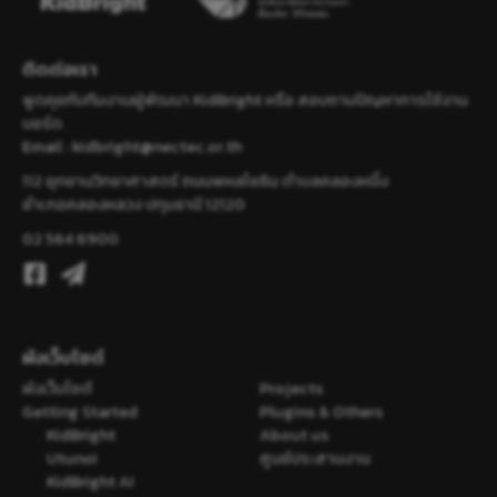
ติดต่อเรา
พูดคุยกับทีมงานผู้พัฒนา KidBright หรือ สอบถามปัญหาการใช้งาน
บอร์ด
Email :
kidbright@nectec.or.th
112 อุทยานวิทยาศาสตร์ ถนนพหลโยธิน ตำบลคลองหนึ่ง
อำเภอคลองหลวง ปทุมธานี 12120
02 564 6900
ผังเว็บไซต์
ผังเว็บไซต์
Projects
Getting Started
Plugins & Others
KidBright
About us
Utunoi
ศูนย์ประสานงาน
KidBright AI