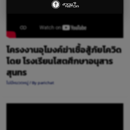
โครงงานอุโมงค์ฆ่าเชื้อสู้ภัยโควิด
โดย โรงเรียนโสตศึกษาอนุสาร
สุนทร
ไม่มีหมวดหมู่
/ By
parichat