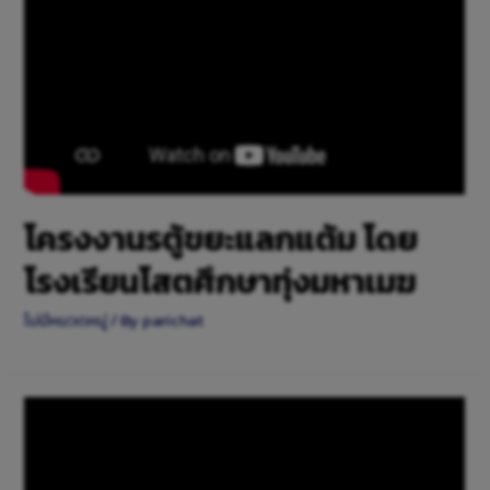
โครงงานรตู้ขยะแลกแต้ม โดย
โรงเรียนโสตศึกษาทุ่งมหาเมฆ
ไม่มีหมวดหมู่
/ By
parichat