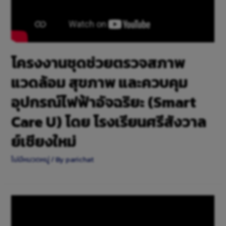
โครงงานชุดช่วยตรวจสภาพ
แวดล้อม สุขภาพ และควบคุม
อุปกรณ์ไฟฟ้าอัจฉริยะ (Smart
Care U) โดย โรงเรียนศรีสังวาล
ย์เชียงใหม่
ไม่มีหมวดหมู่
/ By
parichat