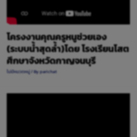
โครงงานคุณครูหนูช่วยเอง
(ระบบน้ำสุดล้ำ)โดย โรงเรียนโสต
ศึกษาจังหวัดกาญจนบุรี
ไม่มีหมวดหมู่
/ By
parichat