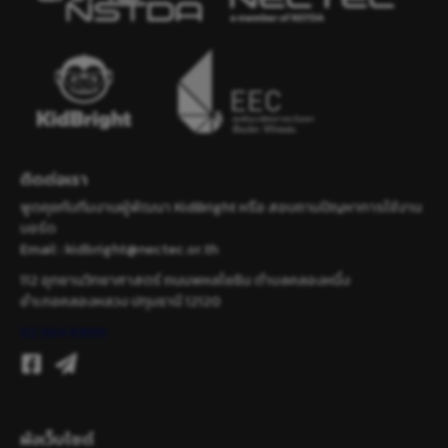
ติดต่อเรา
พูดคุยกับทีมงานผู้พัฒนา KidBright หรือ สอบถามปัญหาการใช้งาน
บอร์ด
Email :
kidbright@nectec.or.th
112 อุทยานวิทยาศาสตร์ ถนนพหลโยธิน ตำบลคลองหนึ่ง
อำเภอคลองหลวง ปทุมธานี 12120
02 564 6900
ผังเว็บไซต์