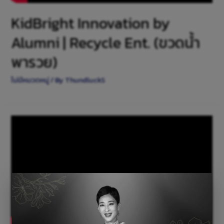
KidBright Innovation by
Alumni | Recycle Ent. (ขวดน้ำ
พารวย)
ไม่มีหมวดหมู่
/ By
ThundluckS