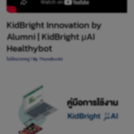
KidBright Innovation by
Alumni | KidBright μAI
Healthybot
ไม่มีหมวดหมู่
/ By
ThundluckS