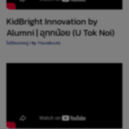
KidBright Innovation by
Alumni | อุทกน้อย (U Tok Noi)
ไม่มีหมวดหมู่
/ By
ThundluckS