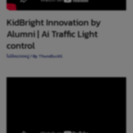
KidBright Innovation by
Alumni | Ai Traffic Light
control
ไม่มีหมวดหมู่
/ By
ThundluckS