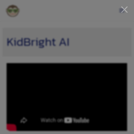
KidBright AI