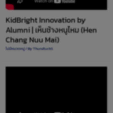
KidBright Innovation by
Alumni | เห็นช้างหนูไหม (Hen
Chang Nuu Mai)
ไม่มีหมวดหมู่
/ By
ThundluckS